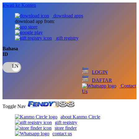
lewati ke Konten
download apps
download app from:
gift registry
Bahasa
ID
LOGIN
DAFTAR
Contact
Us
Toggle Nav
about Kanmo Circle
gift registry
store finder
contact us