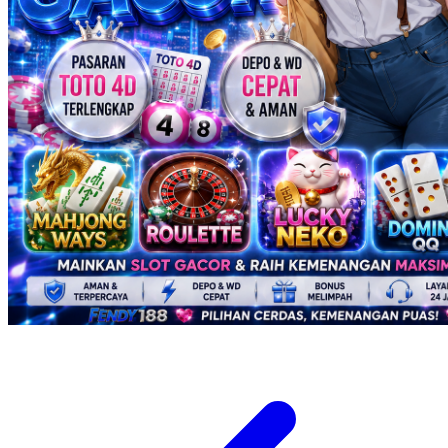
Twistshake
TY Toys
U
V
Veja
Vitaflow
Vtech
W
Waterland
Wellness
X