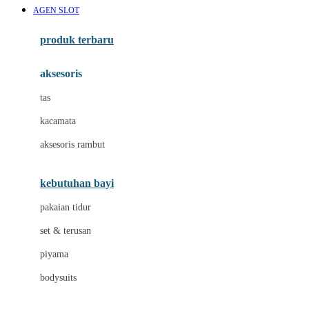
AGEN SLOT
Azetabio
produk terbaru
B
aksesoris
Baabaasheepz
tas
Babiators
kacamata
Baby Dove
aksesoris rambut
Baby Jogger
Baby Rovega
kebutuhan bayi
Babybee
pakaian tidur
Banana Boat
set & terusan
Banz
piyama
Barbie
bodysuits
Beaba