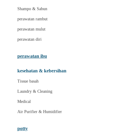
London Taxi
Shampo & Sabun
Love To Dream
perawatan rambut
perawatan mulut
M
perawatan diri
Magformers
Mama's Choice
perawatan ibu
Mamas&Papas
kesehatan & kebersihan
Mamaway
Tissue basah
Maxi Cosi
Laundry & Cleaning
Megabloks
Medical
Micro
Air Purifier & Humidifier
MiDeer
Mimi & Lula
potty
Mini Monkey