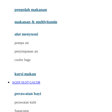
Joie
pengolah makanan
Joolz
Jujube
makanan & multivitamin
K
alat menyusui
Kiddycuts
pompa asi
Kumon
penyimpanan asi
L
cooler bags
Leapfrog
kursi makan
Leclerc
AGEN SLOT GACOR
Lee Vierra
Lillebaby
perawatan bayi
Little Bird Told Me
perawatan kulit
Little Miss Janis
Sunscreen