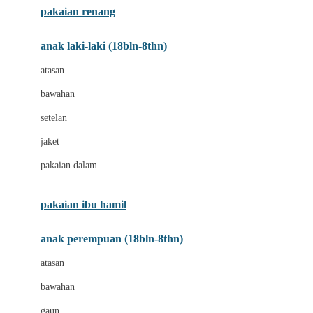
pakaian renang
Bumkins
anak laki-laki (18bln-8thn)
C
atasan
Cetaphil
bawahan
Chicco
setelan
Childlife
jaket
Clevamama
pakaian dalam
Cocolatte
Cottonseeds
pakaian ibu hamil
Cozy N Safe
anak perempuan (18bln-8thn)
Crane
atasan
Cybex
bawahan
D
gaun